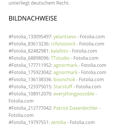
unterliegt deutschem Recht.
BILDNACHWEISE
#Fotolia_133095497:
yelantsevv
- Fotolia.com
#Fotolia_83613236:
rcfotostock
- Fotolia.com
#Fotolia_82482981:
kalafoto
- Fotolia.com
#Fotolia_68898096:
TTstudio
- Fotolia.com
#Fotolia_177711952:
agnormark
- Fotolia.com
#Fotolia_175923042:
agnormark
- Fotolia.com
#Fotolia_136138336:
boonchok
- Fotolia.com
#Fotolia_123375015:
Starstuff
- Fotolia.com
#Fotolia_108912070:
everythingpossible
-
Fotolia.com
#Fotolia_212777042:
Patrick Daxenbichler
-
Fotolia.com
#Fotolia_19797551:
zentilia
- Fotolia.com